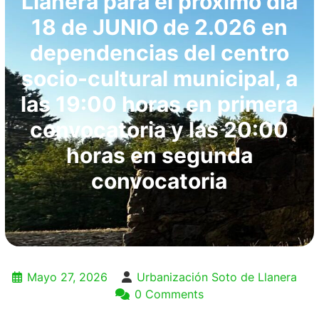
Llanera para el próximo día
18 de JUNIO de 2.026 en
dependencias del centro
socio-cultural municipal, a
las 19:00 horas en primera
convocatoria y las 20:00
horas en segunda
convocatoria
Mayo 27, 2026
Urbanización Soto de Llanera
0 Comments