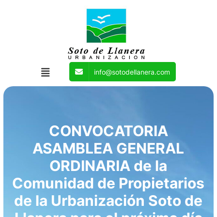
info@sotodellanera.com
CONVOCATORIA
ASAMBLEA GENERAL
ORDINARIA de la
Comunidad de Propietarios
de la Urbanización Soto de