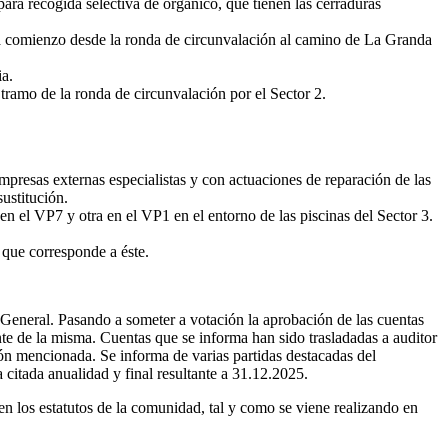
ra recogida selectiva de orgánico, que tienen las cerraduras
 da comienzo desde la ronda de circunvalación al camino de La Granda
ia.
tramo de la ronda de circunvalación por el Sector 2.
mpresas externas especialistas y con actuaciones de reparación de las
ustitución.
n el VP7 y otra en el VP1 en el entorno de las piscinas del Sector 3.
 que corresponde a éste.
neral. Pasando a someter a votación la aprobación de las cuentas
te de la misma. Cuentas que se informa han sido trasladadas a auditor
ón mencionada. Se informa de varias partidas destacadas del
citada anualidad y final resultante a 31.12.2025.
 los estatutos de la comunidad, tal y como se viene realizando en