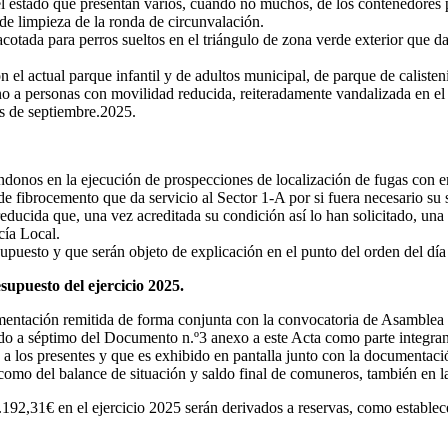
 estado que presentan varios, cuando no muchos, de los contenedores pa
a de limpieza de la ronda de circunvalación.
acotada para perros sueltos en el triángulo de zona verde exterior que
 el actual parque infantil y de adultos municipal, de parque de calisten
o a personas con movilidad reducida, reiteradamente vandalizada en el 
s de septiembre.2025.
ndonos en la ejecución de prospecciones de localización de fugas con e
e fibrocemento que da servicio al Sector 1-A por si fuera necesario su s
ducida que, una vez acreditada su condición así lo han solicitado, una e
cía Local.
supuesto y que serán objeto de explicación en el punto del orden del día
upuesto del ejercicio 2025.
ción remitida de forma conjunta con la convocatoria de Asamblea Ge
ndo a séptimo del Documento n.º3 anexo a este Acta como parte integran
a los presentes y que es exhibido en pantalla junto con la documentaci
como del balance de situación y saldo final de comuneros, también en la 
31€ en el ejercicio 2025 serán derivados a reservas, como establecen