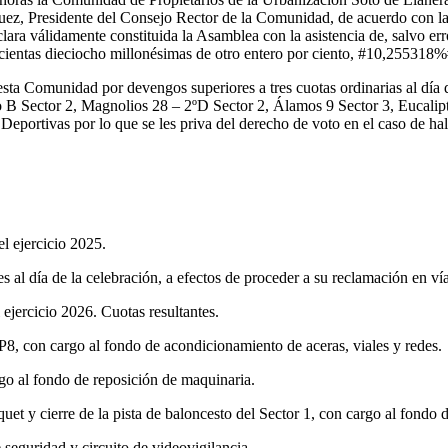
uez, Presidente del Consejo Rector de la Comunidad, de acuerdo con la 
a válidamente constituida la Asamblea con la asistencia de, salvo error
scientas dieciocho millonésimas de otro entero por ciento, #10,255318%
esta Comunidad por devengos superiores a tres cuotas ordinarias al día 
 B Sector 2, Magnolios 28 – 2ºD Sector 2, Álamos 9 Sector 3, Eucalip
portivas por lo que se les priva del derecho de voto en el caso de hal
 ejercicio 2025.
l día de la celebración, a efectos de proceder a su reclamación en vía
jercicio 2026. Cuotas resultantes.
P8, con cargo al fondo de acondicionamiento de aceras, viales y redes.
o al fondo de reposición de maquinaria.
et y cierre de la pista de baloncesto del Sector 1, con cargo al fondo d
eguridad y circuito de videovigilancia.