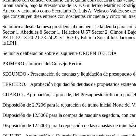
urbanización, bajo la Presidencia de D. F. Guillermo Martínez Rodríg
Anexo, y actuando como Secretario D. Luis A. Velasco Valdés, se declar
que constituyen diez enteros con doscientas cincuenta y cinco mil tre
Se informa desde la mesa presidencial que persiste la deuda para con 
Sector 1, Abedules 8 Sector 1, Helechos U.57 Sector 2, Olmos 4 Bajo
PZ.11-12-18-20-21-23-24-25 y TR.30 y Edificio Social-Instalaciones De
la LPH.
Se inicia deliberación sobre el siguiente ORDEN DEL DÍA
PRIMERO.- Informe del Consejo Rector.
SEGUNDO.- Presentación de cuentas y liquidación de presupuesto del
TERCERO.- Aprobación liquidación deudas de propietarios existentes a
CUARTO.- Aprobación, si procede, del Presupuesto ordinario para el e
Disposición de 2.720€ para la reparación de tramo inicial Norte del V
Disposición de 12.500€ para la compra de maquina segadora, con carg
Disposición de 12.500€ para la reposición de las canastas de mini básqu
QUINTO.- Autorización al Consejo Rector para mejorar el sistema de s