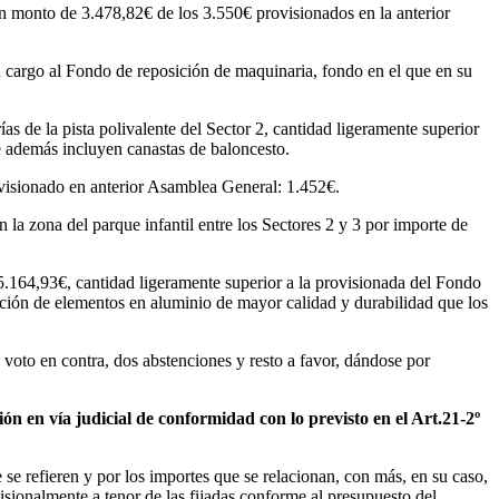
monto de 3.478,82€ de los 3.550€ provisionados en la anterior
 cargo al Fondo de reposición de maquinaria, fondo en el que en su
as de la pista polivalente del Sector 2, cantidad ligeramente superior
ue además incluyen canastas de baloncesto.
ovisionado en anterior Asamblea General: 1.452€.
 la zona del parque infantil entre los Sectores 2 y 3 por importe de
 15.164,93€, cantidad ligeramente superior a la provisionada del Fondo
lación de elementos en aluminio de mayor calidad y durabilidad que los
 voto en contra, dos abstenciones y resto a favor, dándose por
n en vía judicial de conformidad con lo previsto en el Art.21-2º
e refieren y por los importes que se relacionan, con más, en su caso,
isionalmente a tenor de las fijadas conforme al presupuesto del