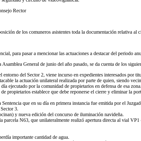
onsejo Rector
ón de los comuneros asistentes toda la documentación relativa al ci
al, para pasar a mencionar las actuaciones a destacar del periodo anu
ma Asamblea General de junio del año pasado, se da cuenta de los siguie
entorno del Sector 2, viene incurso en expedientes interesados por titul
stacable la actuación unilateral realizada por parte de quien, siendo ve
su día ejecutado por la comunidad de propietarios en defensa de esa zona
e propietarios establece que debe reponerse el cierre y eliminar la port
a Sentencia que en su día en primera instancia fue emitida por el Juzg
 Sector 3.
rocinan) y nueva edición del concurso de iluminación navideña.
a parcela N63, que unilateralmente realizó apertura directa al vial VP1
perdía importante cantidad de agua.