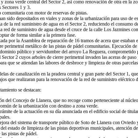
y zona verde central del Sector 2, así como renovación de otra en la zon
s Sectores 1 y 3.
 comunitaria con motor de reservas de pistas.
an sido depositados en viales y zonas de la urbanización para uso de es
a de la red suministro de agua en el Sector 2, reduciendo el consumo d
 la red de suministro de agua desde el cruce de la calle Los Jazmines c
ptar de forma similar a la primera fase.
zada por la Asamblea de reparación de 16 tramos de acera que estaban 
e perimetral metálico de las pistas de pádel comunitarias. Ejecución de 
 dominio público y servidumbre del arroyo La Reguera, comprometido por
el Sector 2 cuyos arboles de cierre perimetral invaden las aceras de pa
ra que se atiendan las labores de desbroce y limpieza de otras parcelas 
las de canalización en la pradera central y gran parte del Sector 1, que
ajos que realizaran para la renovación de la red de suministro eléctrico 
ntamiento se destacan:
ón del Concejo de Llanera, que no recoge como perteneciente al núcleo 
omún de la urbanización con destino a zona verde.
ámite de la actuación en su día anunciada en el edificio social de titu
pales.
ejora del sistema de transporte público de Soto de Llanera con Oviedo y
l estado de limpieza de las pistas deportivas municipales, atención del
las pistas de pádel.