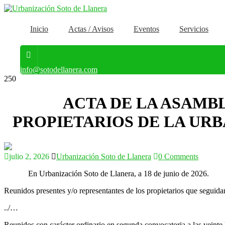
Inicio
Actas / Avisos
Eventos
Servicios
info@sotodellanera.com
250
ACTA DE LA ASAMB
PROPIETARIOS DE LA URBA
julio 2, 2026
Urbanización Soto de Llanera
0 Comments
En Urbanización Soto de Llanera, a 18 de junio de 2026.
Reunidos presentes y/o representantes de los propietarios que seguida
../…
Reunidos con carácter ordinario en segunda convocatoria a las veinte