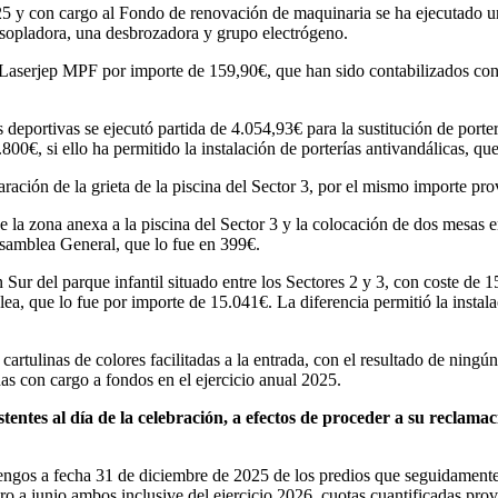
con cargo al Fondo de renovación de maquinaria se ha ejecutado un 
opladora, una desbrozadora y grupo electrógeno.
 Laserjep MPF por importe de 159,90€, que han sido contabilizados con
deportivas se ejecutó partida de 4.054,93€ para la sustitución de porterí
.800€, si ello ha permitido la instalación de porterías antivandálicas, q
ración de la grieta de la piscina del Sector 3, por el mismo importe pr
la zona anexa a la piscina del Sector 3 y la colocación de dos mesas en
Asamblea General, que lo fue en 399€.
 Sur del parque infantil situado entre los Sectores 2 y 3, con coste de
lea, que lo fue por importe de 15.041€. La diferencia permitió la insta
rtulinas de colores facilitadas a la entrada, con el resultado de ningún
as con cargo a fondos en el ejercicio anual 2025.
es al día de la celebración, a efectos de proceder a su reclamació
ngos a fecha 31 de diciembre de 2025 de los predios que seguidamente s
o a junio ambos inclusive del ejercicio 2026, cuotas cuantificadas prov