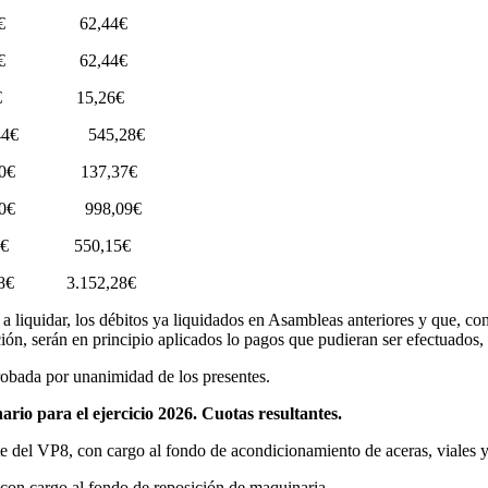
,76€ 62,44€
,76€ 62,44€
,54€ 15,26€
4€ 545,28€
0€ 137,37€
0€ 998,09€
0€ 550,15€
28€ 3.152,28€
iquidar, los débitos ya liquidados en Asambleas anteriores y que, con 
ción, serán en principio aplicados lo pagos que pudieran ser efectuados, 
probada por unanimidad de los presentes.
io para el ejercicio 2026. Cuotas resultantes.
el VP8, con cargo al fondo de acondicionamiento de aceras, viales y
 cargo al fondo de reposición de maquinaria.