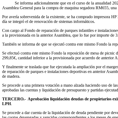
Se informa adicionalmente que en el curso de la anualidad 2025 y 
Asamblea General para la compra de maquina segadora RM655, una s
Por avería sobrevenida de la existente, se ha comprado impresora HP
día se integró el de renovación de sistemas informáticos.
Con cargo al Fondo de reparación de parques infantiles e instalaciones 
a la provisionada en la anterior Asamblea, que lo fue por importe de 3
También se informa de que se ejecutó contra este mismo Fondo la repa
Se efectuó contra este mismo Fondo la reposición de mesa de picnic de 
299,85€, cantidad inferior a la provisionada por acuerdo de anterior 
Y finalmente se traslada que fue ejecutada la ampliación por el margen
de reparación de parques e instalaciones deportivas en anterior Asamb
de madera.
Se procede a una primera votación a mano alzada haciendo uso de las ca
aprobadas las cuentas y liquidación de presupuesto y partidas ejecutad
TERCERO.- Aprobación liquidación deudas de propietarios existent
LPH
.
Se procede a dar cuenta de la liquidación de deuda pendiente por deve
las cuotas devengadas y vencidas correspondientes a los meses de ener