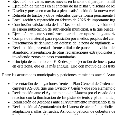
Ejecución de varias mesas nuevas en la zona del parque infantil 
Ejecución de fuentes en el entorno de las pistas y piscinas de lo
Diseño y puesta en marcha a plena satisfacción de la nueva web
Retirada de tractor y otros vehículos que de forma permanente h
Localización y reparación en febrero de 2026 de importante fug
Conclusión satisfactoria de la 2º fase de obra de renovación de
se espera publicación de subvención municipal, a la que pueda o
Ejecución reciente y conforme a partida presupuestada y autori
Compra de material para reposición por medios propios del cierr
Presentación de denuncia en defensa de la zona de vigilancia –
Reclamación presentada frente a titular de parcela individual d
abandono. Presentación de otras reclamaciones extrajudiciales pa
invadiendo zonas de paso comunitarias.
Principio de acuerdo con E-Redes para ejecución de líneas parale
en esta zona, que es la más antigua. Ello con motivo de los trab
Entre las actuaciones municipales y peticiones tramitadas ante el Ayu
Presentación de alegaciones frente al Plan General de Ordenaci
carretera AS-381 que une Oviedo y Gijón y que son elemento c
Reclamación ante el Ayuntamiento de Llanera por el estado de tr
relación con la iluminación de las pistas de tenis y pádel munici
Realización de gestiones ante el Ayuntamiento interesando la m
Reclamación al Ayuntamiento de Llanera de atención periódica de
adaptación a sillas de ruedas. Así como petición de cobertura de 